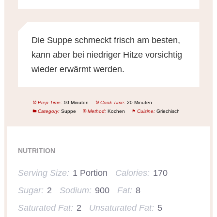
Die Suppe schmeckt frisch am besten,
kann aber bei niedriger Hitze vorsichtig
wieder erwärmt werden.
Prep Time:
10 Minuten
Cook Time:
20 Minuten
Category:
Suppe
Method:
Kochen
Cuisine:
Griechisch
NUTRITION
Serving Size:
1 Portion
Calories:
170
Sugar:
2
Sodium:
900
Fat:
8
Saturated Fat:
2
Unsaturated Fat:
5