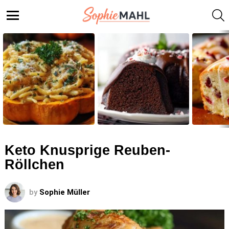
S
Menu
LATEST
STORIES
Keto Knusprige Reuben-
Röllchen
by
Sophie Müller