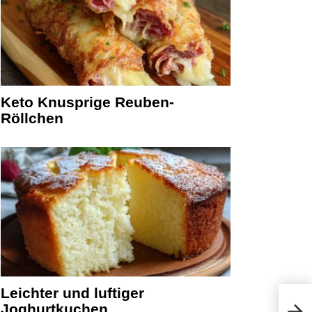
Keto Knusprige Reuben-
Röllchen
Leichter und luftiger
Joghurtkuchen
Einf