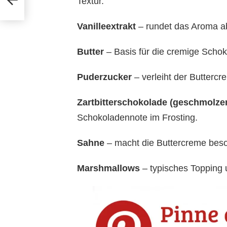
Textur.
Vanilleextrakt
– rundet das Aroma a
Butter
– Basis für die cremige Scho
Puderzucker
– verleiht der Buttercr
Zartbitterschokolade (geschmolze
Schokoladennote im Frosting.
Sahne
– macht die Buttercreme bes
Marshmallows
– typisches Topping u