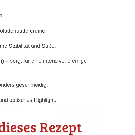
b.
koladenbuttercreme.
eme Stabilität und Süße.
n)
– sorgt für eine intensive, cremige
onders geschmeidig.
nd optisches Highlight.