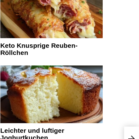
Keto Knusprige Reuben-
Röllchen
Leichter und luftiger
Joghurtkuchen
Luft