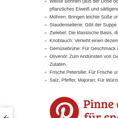
Weiße Bohnen (aus der Dose oder
pflanzliches Eiweiß und sättige
Möhren: Bringen leichte Süße un
Staudensellerie: Gibt der Suppe
Zwiebel: Die klassische Basis, di
Knoblauch: Verleiht einen deze
Gemüsebrühe: Für Geschmack un
Olivenöl: Zum Andünsten von Ge
Zutaten.
Frische Petersilie: Für Frische 
Salz, Pfeffer, Majoran: Für Wü
siker