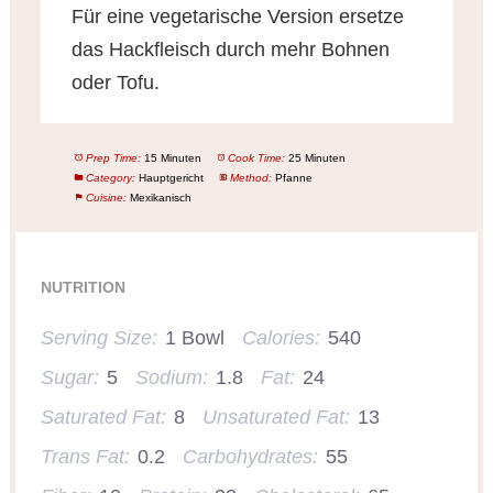
Für eine vegetarische Version ersetze
das Hackfleisch durch mehr Bohnen
oder Tofu.
Prep Time:
15 Minuten
Cook Time:
25 Minuten
Category:
Hauptgericht
Method:
Pfanne
Cuisine:
Mexikanisch
NUTRITION
Serving Size:
1 Bowl
Calories:
540
Sugar:
5
Sodium:
1.8
Fat:
24
Saturated Fat:
8
Unsaturated Fat:
13
Trans Fat:
0.2
Carbohydrates:
55