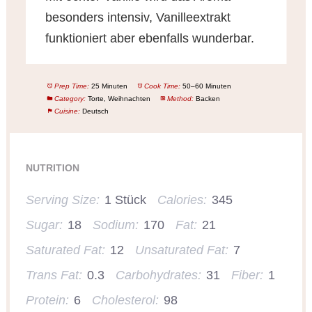
besonders intensiv, Vanilleextrakt
funktioniert aber ebenfalls wunderbar.
Prep Time:
25 Minuten
Cook Time:
50–60 Minuten
Category:
Torte, Weihnachten
Method:
Backen
Cuisine:
Deutsch
NUTRITION
Serving Size:
1 Stück
Calories:
345
Sugar:
18
Sodium:
170
Fat:
21
Saturated Fat:
12
Unsaturated Fat:
7
Trans Fat:
0.3
Carbohydrates:
31
Fiber:
1
Protein:
6
Cholesterol:
98