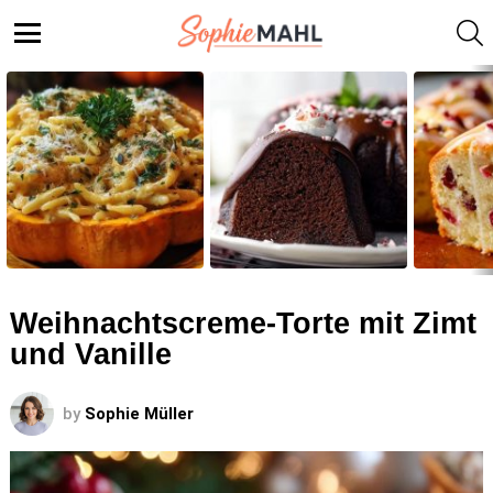
S
Menu
LATEST
STORIES
Weihnachtscreme-Torte mit Zimt
und Vanille
by
Sophie Müller