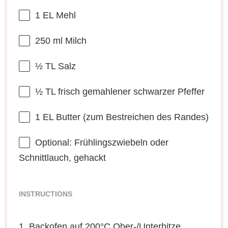
1
EL Mehl
250
ml Milch
½
TL Salz
½
TL frisch gemahlener schwarzer Pfeffer
1
EL Butter (zum Bestreichen des Randes)
Optional: Frühlingszwiebeln oder
Schnittlauch, gehackt
INSTRUCTIONS
1. Backofen auf 200°C Ober-/Unterhitze