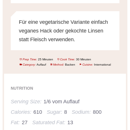
Für eine vegetarische Variante einfach
veganes Hack oder gekochte Linsen
statt Fleisch verwenden.
Prep Time:
25 Minuten
Cook Time:
30 Minuten
Category:
Auflauf
Method:
Backen
Cuisine:
International
NUTRITION
Serving Size:
1/6 vom Auflauf
Calories:
610
Sugar:
8
Sodium:
800
Fat:
27
Saturated Fat:
13