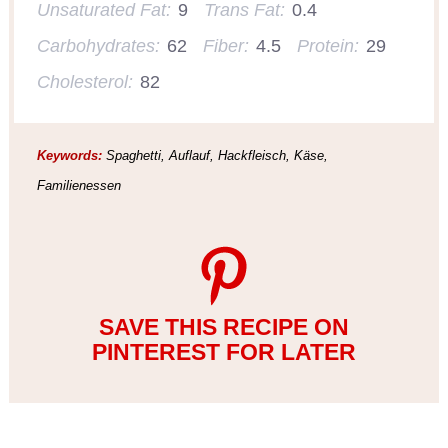
Unsaturated Fat:
9
Trans Fat:
0.4
Carbohydrates:
62
Fiber:
4.5
Protein:
29
Cholesterol:
82
Keywords:
Spaghetti, Auflauf, Hackfleisch, Käse,
Familienessen
SAVE THIS RECIPE ON
PINTEREST FOR LATER