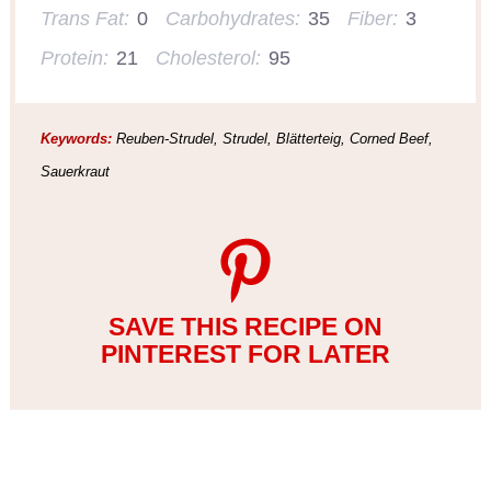
Trans Fat:
0
Carbohydrates:
35
Fiber:
3
Protein:
21
Cholesterol:
95
Keywords:
Reuben-Strudel, Strudel, Blätterteig, Corned Beef,
Sauerkraut
SAVE THIS RECIPE ON
PINTEREST FOR LATER