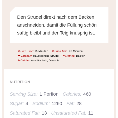
Den Strudel direkt nach dem Backen
anschneiden, damit die Füllung schön
saftig bleibt und der Teig knusprig ist.
Prep Time:
15 Minuten
Cook Time:
35 Minuten
Category:
Hauptgericht, Strudel
Method:
Backen
Cuisine:
Amerikanisch, Deutsch
NUTRITION
Serving Size:
1 Portion
Calories:
460
Sugar:
4
Sodium:
1260
Fat:
28
Saturated Fat:
13
Unsaturated Fat:
11